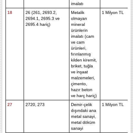
imalatı
18
26 (261, 2693.2,
Metalik
1 Milyon TL
2694.1, 2695.3 ve
olmayan
2695.4 hariç)
mineral
ürünlerin
imalatı (cam
ve cam
ürünleri,
fırınlanmış
kilden kiremit,
briket, tuğla
ve inşaat
malzemeleri,
çimento,
hazır beton
ve harç hariç)
27
2720, 273
Demir-çelik
1 Milyon TL
dışındaki ana
metal sanayi,
metal döküm
sanayi