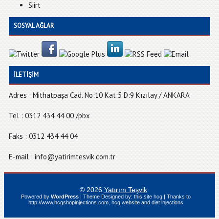
Siirt
SOSYAL AĞLAR
İLETIŞIM
Adres : Mithatpaşa Cad. No:10 Kat:5 D:9 Kızılay / ANKARA
Tel : 0312 434 44 00 /pbx
Faks : 0312 434 44 04
E-mail : info@yatirimtesvik.com.tr
© 2026
Yatırım Teşvik
Powered by
WordPress
| Theme Designed by:
this site hcg
| Thanks to
http://www.hcgshopinjections.com
,
hcg website
and
diet injections