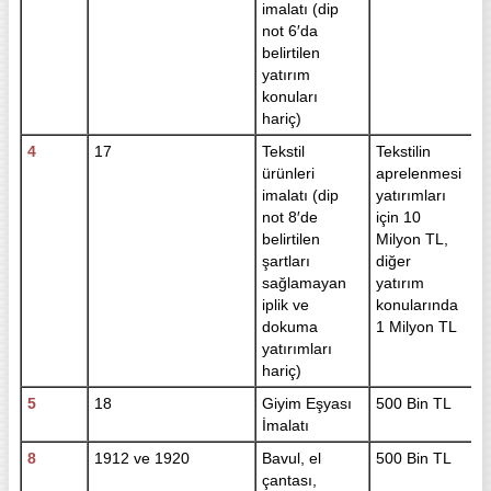
imalatı (dip
not 6′da
belirtilen
yatırım
konuları
hariç)
4
17
Tekstil
Tekstilin
ürünleri
aprelenmesi
imalatı (dip
yatırımları
not 8′de
için 10
belirtilen
Milyon TL,
şartları
diğer
sağlamayan
yatırım
iplik ve
konularında
dokuma
1 Milyon TL
yatırımları
hariç)
5
18
Giyim Eşyası
500 Bin TL
İmalatı
8
1912 ve 1920
Bavul, el
500 Bin TL
çantası,