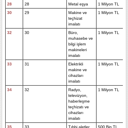
28
28
Metal eşya
1 Milyon TL
30
29
Makine ve
1 Milyon TL
teçhizat
imalatı
32
30
Büro,
1 Milyon TL
muhasebe ve
bilgi işlem
makineleri
imalatı
33
31
Elektrikli
1 Milyon TL
makine ve
cihazları
imalatı
34
32
Radyo,
1 Milyon TL
televizyon,
haberleşme
teçhizatı ve
cihazları
imalatı
35
33
Tıbbi aletler
500 Bin TL