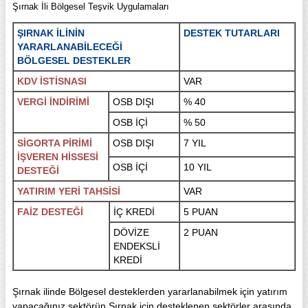
Şırnak İli Bölgesel Teşvik Uygulamaları
ŞIRNAK İLİNİN
DESTEK TUTARLARI
YARARLANABİLECEĞİ
BÖLGESEL DESTEKLER
KDV İSTİSNASI
VAR
VERGİ İNDİRİMİ
OSB DIŞI
% 40
OSB İÇİ
% 50
SİGORTA PİRİMİ
OSB DIŞI
7 YIL
İŞVEREN HİSSESİ
OSB İÇİ
10 YIL
DESTEĞİ
YATIRIM YERİ TAHSİSİ
VAR
FAİZ DESTEĞİ
İÇ KREDİ
5 PUAN
DÖVİZE
2 PUAN
ENDEKSLİ
KREDİ
Şırnak ilinde Bölgesel desteklerden yararlanabilmek için yatırım
yapacağınız sektörün Şırnak için desteklenen sektörler arasında