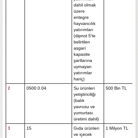
dahil olmak
üzere
entegre
hayvancılık
yatırımları
(dipnot 5′te
belirtilen
asgari
kapasite
şartlarına
uymayan
yatırımlar
hariç)
2
0500.0.04
Su ürünleri
500 Bin TL
yetiştiriciliği
(balık
yavrusu ve
yumurtası
üretimi dahil)
3
15
Gıda ürünleri
1 Milyon TL
ve içecek