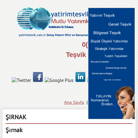
0(312) 434 44 00
Teşvik Danışma Hattı
Ana Sayfa
|
Hakkımızda
|
İletişim
ŞIRNAK
Şırnak