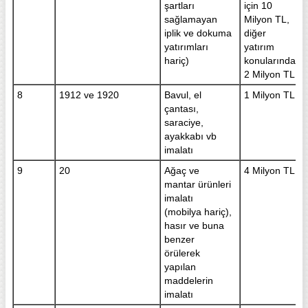
şartları
için 10
sağlamayan
Milyon TL,
iplik ve dokuma
diğer
yatırımları
yatırım
hariç)
konularında
2 Milyon TL
8
1912 ve 1920
Bavul, el
1 Milyon TL
çantası,
saraciye,
ayakkabı vb
imalatı
9
20
Ağaç ve
4 Milyon TL
mantar ürünleri
imalatı
(mobilya hariç),
hasır ve buna
benzer
örülerek
yapılan
maddelerin
imalatı