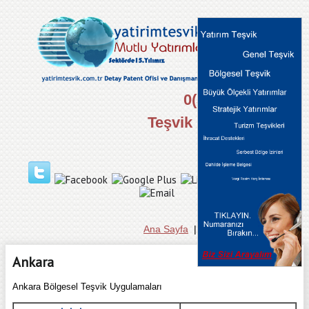
0(312) 434 44 00
Teşvik Danışma Hattı
Ana Sayfa
|
Hakkımızda
|
İletişim
Ankara
Ankara Bölgesel Teşvik Uygulamaları