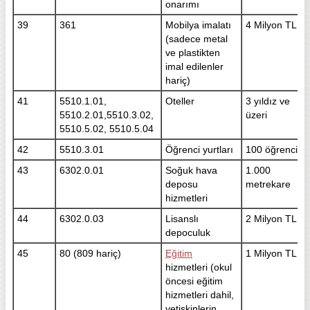
onarımı
39
361
Mobilya imalatı
4 Milyon TL
(sadece metal
ve plastikten
imal edilenler
hariç)
41
5510.1.01,
Oteller
3 yıldız ve
5510.2.01,5510.3.02,
üzeri
5510.5.02, 5510.5.04
42
5510.3.01
Öğrenci yurtları
100 öğrenci
43
6302.0.01
Soğuk hava
1.000
deposu
metrekare
hizmetleri
44
6302.0.03
Lisanslı
2 Milyon TL
depoculuk
45
80 (809 hariç)
Eğitim
1 Milyon TL
hizmetleri (okul
öncesi eğitim
hizmetleri dahil,
yetişkinlerin