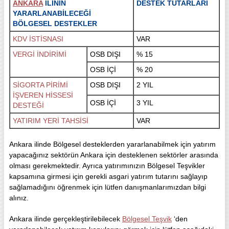
ANKARA
İLİNİN
DESTEK TUTARLARI
YARARLANABİLECEĞİ
BÖLGESEL DESTEKLER
KDV İSTİSNASI
VAR
VERGİ İNDİRİMİ
OSB DIŞI
% 15
OSB İÇİ
% 20
SİGORTA PİRİMİ
OSB DIŞI
2 YIL
İŞVEREN HİSSESİ
OSB İÇİ
3 YIL
DESTEĞİ
YATIRIM YERİ TAHSİSİ
VAR
Ankara ilinde Bölgesel desteklerden yararlanabilmek için yatırım
yapacağınız sektörün Ankara için desteklenen sektörler arasında
olması gerekmektedir. Ayrıca yatırımınızın Bölgesel Teşvikler
kapsamına girmesi için gerekli asgari yatırım tutarını sağlayıp
sağlamadığını öğrenmek için lütfen danışmanlarımızdan bilgi
alınız.
Ankara ilinde gerçekleştirilebilecek
Bölgesel Teşvik
‘den