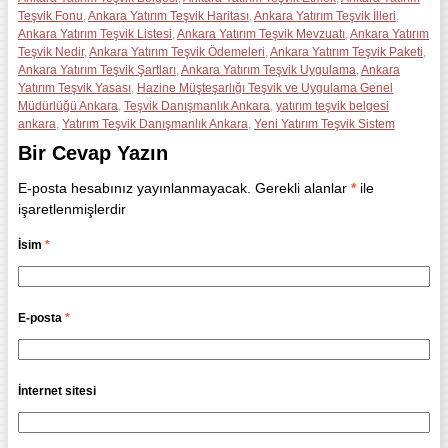
Teşvik Fonu
,
Ankara Yatırım Teşvik Haritası
,
Ankara Yatırım Teşvik İlleri
,
Ankara Yatırım Teşvik Listesi
,
Ankara Yatırım Teşvik Mevzuatı
,
Ankara Yatırım
Teşvik Nedir
,
Ankara Yatırım Teşvik Ödemeleri
,
Ankara Yatırım Teşvik Paketi
,
Ankara Yatırım Teşvik Şartları
,
Ankara Yatırım Teşvik Uygulama
,
Ankara
Yatırım Teşvik Yasası
,
Hazine Müşteşarlığı Teşvik ve Uygulama Genel
Müdürlüğü Ankara
,
Teşvik Danışmanlık Ankara
,
yatırım teşvik belgesi
ankara
,
Yatırım Teşvik Danışmanlık Ankara
,
Yeni Yatırım Teşvik Sistem
Bir Cevap Yazın
E-posta hesabınız yayınlanmayacak. Gerekli alanlar
*
ile
işaretlenmişlerdir
İsim
*
E-posta
*
İnternet sitesi