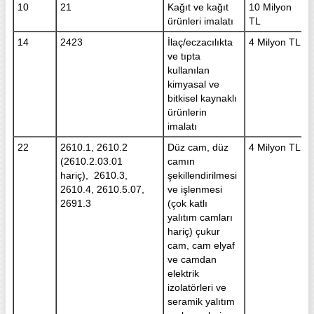
10
21
Kağıt ve kağıt
10 Milyon
ürünleri imalatı
TL
14
2423
İlaç/eczacılıkta
4 Milyon TL
ve tıpta
kullanılan
kimyasal ve
bitkisel kaynaklı
ürünlerin
imalatı
22
2610.1, 2610.2
Düz cam, düz
4 Milyon TL
(2610.2.03.01
camın
hariç), 2610.3,
şekillendirilmesi
2610.4, 2610.5.07,
ve işlenmesi
2691.3
(çok katlı
yalıtım camları
hariç) çukur
cam, cam elyaf
ve camdan
elektrik
izolatörleri ve
seramik yalıtım