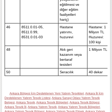
eğitilmesi ve
diğer eğitim
faaliyetleri
hariç)
46
8511.0.01-05,
Hastane
Hastane: 1
8511.0.99,
yatırımı,
Milyon TL
8531.0.01-03
huzurevi
Huzurevi:
100 kişi
48
Atık geri
1 Milyon TL
kazanım veya
bertaraf
tesisleri
50
Seracılık
40 dekar
Ankara Bölgesi İçin Desteklenen Yeni Yatırım Teşvikleri
,
Ankara İli İçin
Desteklenen Yatırım Teşvik Listesi
,
Ankara Sanayi Odası Yatırım Teşvik
Belgesi
,
Ankara Teşvik
,
Ankara Teşvik Bölgeleri
,
Ankara Teşvik Bölgesi
,
Ankara Teşvik İli
,
Ankara Yatırım Teşvik
,
Ankara Yatırım Teşvik Bölgeleri
,
Ankara Yatırım Teşvik Bölgesi
,
Ankara Yatırım Teşvik Etmek
,
Ankara Yatırım