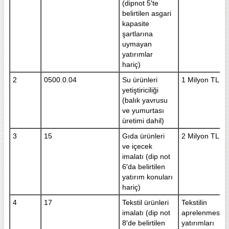
(dipnot 5′te
belirtilen asgari
kapasite
şartlarına
uymayan
yatırımlar
hariç)
2
0500.0.04
Su ürünleri
1 Milyon TL
yetiştiriciliği
(balık yavrusu
ve yumurtası
üretimi dahil)
3
15
Gıda ürünleri
2 Milyon TL
ve içecek
imalatı (dip not
6′da belirtilen
yatırım konuları
hariç)
4
17
Tekstil ürünleri
Tekstilin
imalatı (dip not
aprelenmesi
8′de belirtilen
yatırımları