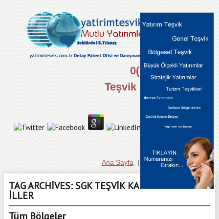
0(312) 434 44 00
Teşvik Danışma Hattı
Ana Sayfa
|
Hakkımızda
|
İletişim
TAG ARCHIVES:
SGK TEŞVIK KAPSAMINDAKI
İLLER
Tüm Bölgeler