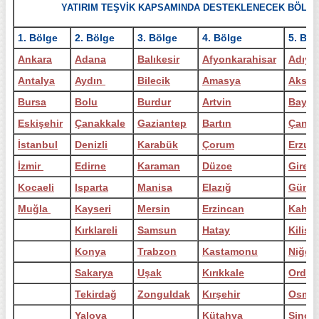
YATIRIM TEŞVİK KAPSAMINDA DESTEKLENECEK BÖLGE
1. Bölge
2. Bölge
3. Bölge
4. Bölge
5. Böl
Ankara
Adana
Balıkesir
Afyonkarahisar
Adıya
Antalya
Aydın
Bilecik
Amasya
Aksar
Bursa
Bolu
Burdur
Artvin
Baybu
Eskişehir
Çanakkale
Gaziantep
Bartın
Çankır
İstanbul
Denizli
Karabük
Çorum
Erzur
İzmir
Edirne
Karaman
Düzce
Gires
Kocaeli
Isparta
Manisa
Elazığ
Gümü
Muğla
Kayseri
Mersin
Erzincan
Kahra
Kırklareli
Samsun
Hatay
Kilis
Konya
Trabzon
Kastamonu
Niğde
Sakarya
Uşak
Kırıkkale
Ordu
Tekirdağ
Zonguldak
Kırşehir
Osman
Yalova
Kütahya
Sinop