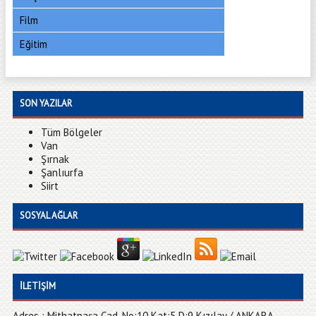
Film
Eğitim
SON YAZILAR
Tüm Bölgeler
Van
Şırnak
Şanlıurfa
Siirt
SOSYAL AĞLAR
İLETIŞIM
Adres : Mithatpaşa Cad. No:10 Kat:5 D:9 Kızılay / ANKARA