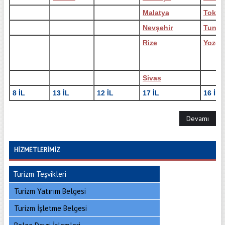
Malatya
Tokat
Nevşehir
Tuncel
Rize
Yozga
Sivas
8
İL
13
İL
12
İL
17
İL
16
İL
Devamı
HIZMETLERIMIZ
Turizm Teşvikleri
Turizm Yatırım Belgesi
Turizm İşletme Belgesi